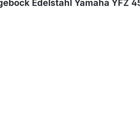
gebock Edelstahl Yamaha YFZ 4