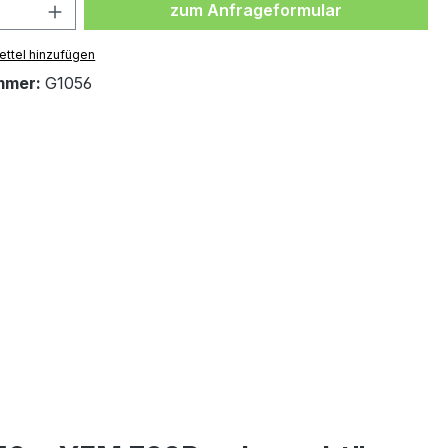
Produkt Anzahl: Gib den gewünsc
zum Anfrageformular
ttel hinzufügen
mmer:
G1056