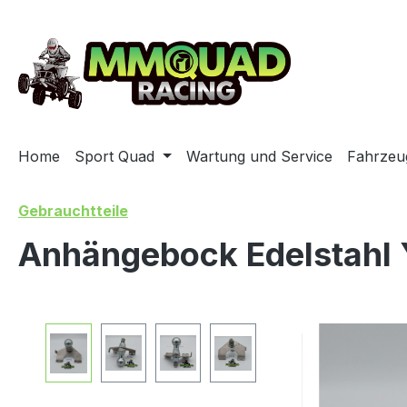
m Hauptinhalt springen
Zur Suche springen
Zur Hauptnavigation springen
Home
Sport Quad
Wartung und Service
Fahrzeu
Gebrauchtteile
Anhängebock Edelstahl
Bildergalerie überspringen