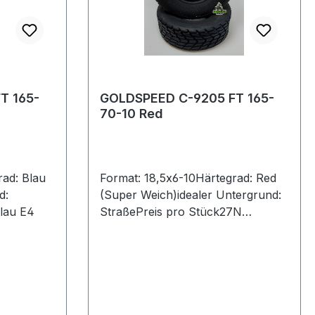
T 165-
GOLDSPEED C-9205 FT 165-
70-10 Red
rad: Blau
Format: 18,5x6-10Härtegrad: Red
d:
(Super Weich)idealer Untergrund:
lau E4
StraßePreis pro Stück27N
18.5X6.0-10 ROT E4