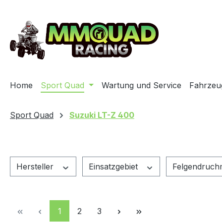
m Hauptinhalt springen
Zur Suche springen
Zur Hauptnavigation springen
Home
Sport Quad
Wartung und Service
Fahrzeu
Sport Quad
Suzuki LT-Z 400
Hersteller
Einsatzgebiet
Felgendruc
Seite
Seite
Seite
1
2
3