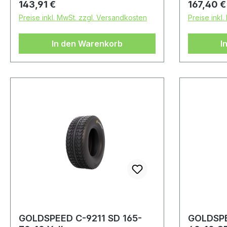
Regulärer Preis:
Regulärer
143,91 €
167,40 €
Preise inkl. MwSt. zzgl. Versandkosten
Preise inkl
In den Warenkorb
I
GOLDSPEED C-9211 SD 165-
GOLDSPE