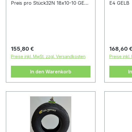
Preis pro Stück32N 18x10-10 GELB
E4 GELB
E4
Regulärer Preis:
Regulärer
155,80 €
168,60 
Preise inkl. MwSt. zzgl. Versandkosten
Preise inkl
In den Warenkorb
I