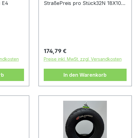
u E4
StraßePreis pro Stück32N 18X10-
10 ROT E4
Regulärer Preis:
174,79 €
sandkosten
Preise inkl. MwSt. zzgl. Versandkosten
rb
In den Warenkorb