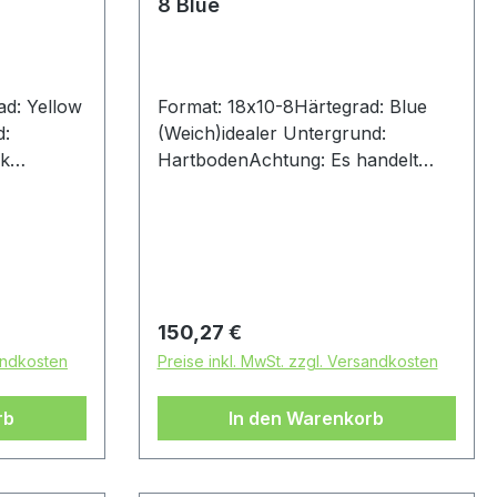
8 Blue
ad: Yellow
Format: 18x10-8Härtegrad: Blue
d:
(Weich)idealer Untergrund:
ck
HartbodenAchtung: Es handelt
bei
sich bei diesem Reifen um einen
Rennsport-Artikel ohne
Straßenzulassung
Regulärer Preis:
150,27 €
sandkosten
Preise inkl. MwSt. zzgl. Versandkosten
rb
In den Warenkorb