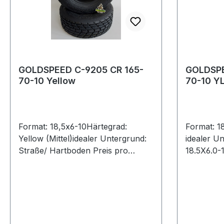
GOLDSPEED C-9205 CR 165-
GOLDSPE
70-10 Yellow
70-10 Y
Format: 18,5x6-10Härtegrad:
Format: 1
Yellow (Mittel)idealer Untergrund:
idealer U
Straße/ Hartboden Preis pro
18.5X6.0-
Stück27N 18.5X6-10 GELB E4