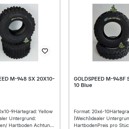
ED M-948 SX 20X10-
GOLDSPEED M-948F 
10 Blue
0x10-9Härtegrad: Yellow
Format: 20x6-10Härtegra
ealer Untergrund:
(Weich)idealer Untergrun
en/ Hartboden Achtung:
HartbodenPreis pro Stü