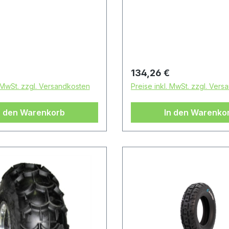
 sich bei diesem Reifen
Achtung: Es handelt sich 
Rennsport-Artikel ohne
diesem Reifen um einen
ulassung
Rennsport-Artikel ohne
Straßenzulassung
 Preis:
Regulärer Preis:
134,26 €
. MwSt. zzgl. Versandkosten
Preise inkl. MwSt. zzgl. Ver
n den Warenkorb
In den Warenko