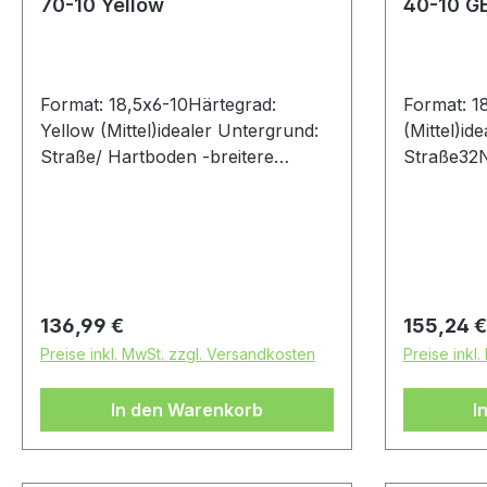
70-10 Yellow
40-10 G
Format: 18,5x6-10Härtegrad:
Format: 1
Yellow (Mittel)idealer Untergrund:
(Mittel)id
Straße/ Hartboden -breitere
Straße32
Kontaktfläche-Pannensicheres
Material (PPM)-Seitenwand mit
Nylon verstärkt
Regulärer Preis:
Regulärer
136,99 €
155,24 €
Preise inkl. MwSt. zzgl. Versandkosten
Preise inkl
In den Warenkorb
I