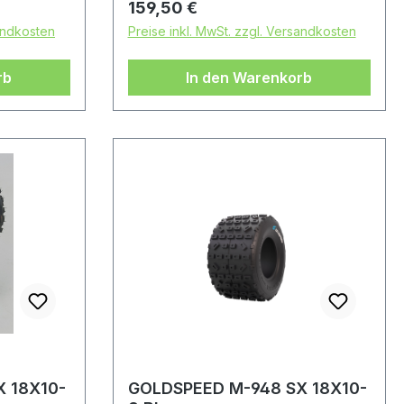
Regulärer Preis:
159,50 €
sandkosten
Preise inkl. MwSt. zzgl. Versandkosten
rb
In den Warenkorb
 18X10-
GOLDSPEED M-948 SX 18X10-