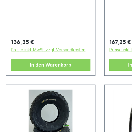
Achtung: Es handelt sich bei
Es handelt
diesem Reifen um einen
um einen 
Rennsport-Artikel ohne
Straßenz
Straßenzulassung
Regulärer Preis:
Regulärer
136,35 €
167,25 €
Preise inkl. MwSt. zzgl. Versandkosten
Preise inkl
In den Warenkorb
I