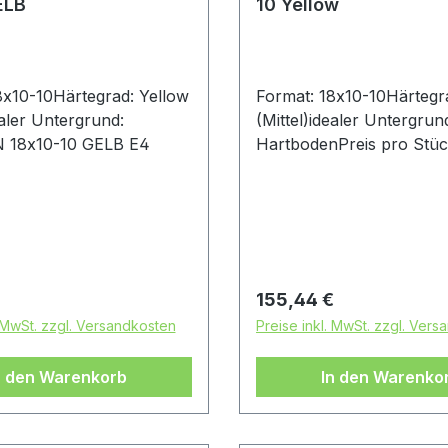
ELB
10 Yellow
8x10-10Härtegrad: Yellow
Format: 18x10-10Härtegr
ealer Untergrund:
(Mittel)idealer Untergrun
N 18x10-10 GELB E4
HartbodenPreis pro Stü
Achtung: Es handelt sich 
diesem Reifen um einen
Rennsport-Artikel ohne
Straßenzulassung
 Preis:
Regulärer Preis:
155,44 €
. MwSt. zzgl. Versandkosten
Preise inkl. MwSt. zzgl. Ver
n den Warenkorb
In den Warenko