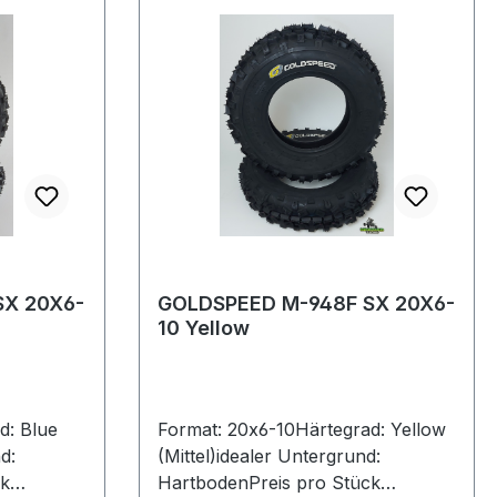
SX 20X6-
GOLDSPEED M-948F SX 20X6-
10 Yellow
d: Blue
Format: 20x6-10Härtegrad: Yellow
d:
(Mittel)idealer Untergrund:
ck
HartbodenPreis pro Stück