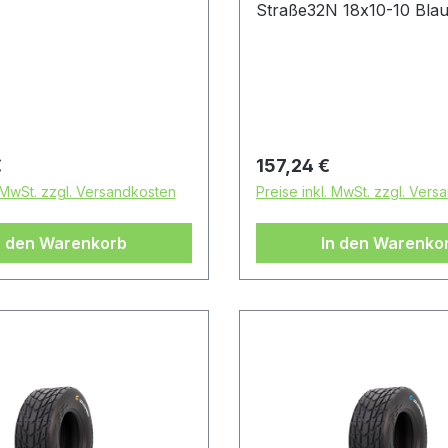
Straße32N 18x10-10 Bla
 Preis:
Regulärer Preis:
€
157,24 €
. MwSt. zzgl. Versandkosten
Preise inkl. MwSt. zzgl. Ver
n den Warenkorb
In den Warenko