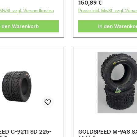
 Preis:
Regulärer Preis:
150,89 €
. MwSt. zzgl. Versandkosten
Preise inkl. MwSt. zzgl. Ver
n den Warenkorb
In den Warenko
ED C-9211 SD 225-
GOLDSPEED M-948 SX