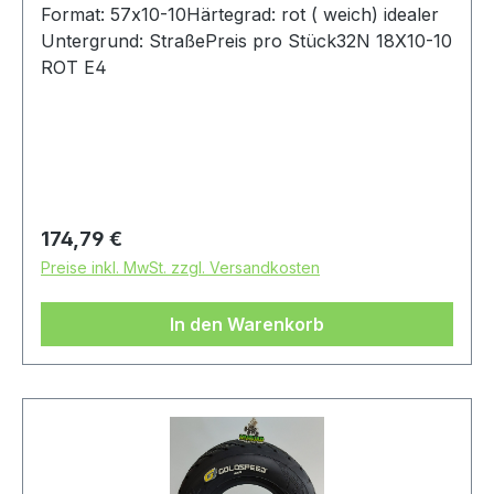
Format: 57x10-10Härtegrad: rot ( weich) idealer
Untergrund: StraßePreis pro Stück32N 18X10-10
ROT E4
Regulärer Preis:
174,79 €
Preise inkl. MwSt. zzgl. Versandkosten
In den Warenkorb