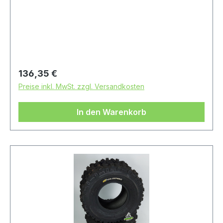
Rennsport-Artikel ohne Straßenzulassung
Regulärer Preis:
136,35 €
Preise inkl. MwSt. zzgl. Versandkosten
In den Warenkorb