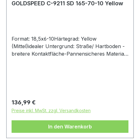
GOLDSPEED C-9211 SD 165-70-10 Yellow
Format: 18,5x6-10Härtegrad: Yellow
(Mittel)idealer Untergrund: Straße/ Hartboden -
breitere Kontaktfläche-Pannensicheres Material
(PPM)-Seitenwand mit Nylon verstärkt
Regulärer Preis:
136,99 €
Preise inkl. MwSt. zzgl. Versandkosten
In den Warenkorb