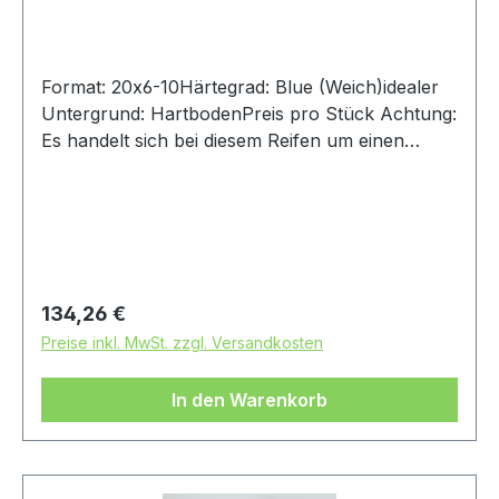
Format: 20x6-10Härtegrad: Blue (Weich)idealer
Untergrund: HartbodenPreis pro Stück Achtung:
Es handelt sich bei diesem Reifen um einen
Rennsport-Artikel ohne Straßenzulassung
Regulärer Preis:
134,26 €
Preise inkl. MwSt. zzgl. Versandkosten
In den Warenkorb