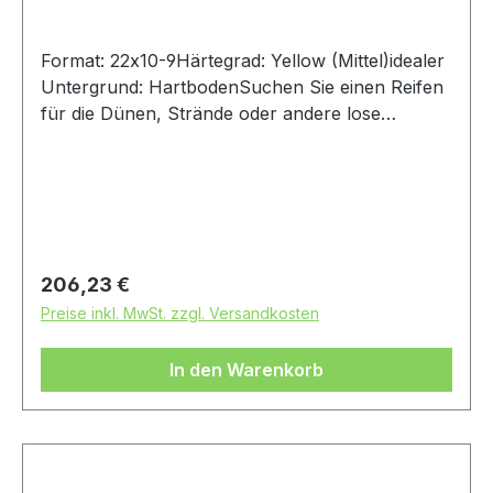
Format: 22x10-9Härtegrad: Yellow (Mittel)idealer
Untergrund: HartbodenSuchen Sie einen Reifen
für die Dünen, Strände oder andere lose
Oberflächen? Dann ist dies der Reifen für Sie!
Das Profil des Reifens kann in beide Richtungen
montiert werden, was dem Reifen
unterschiedliche Eigenschaften verleiht.Achtung:
Es handelt sich bei diesem Reifen um einen
Rennsport-Artikel ohne Straßenzulassung
Regulärer Preis:
206,23 €
Preise inkl. MwSt. zzgl. Versandkosten
In den Warenkorb