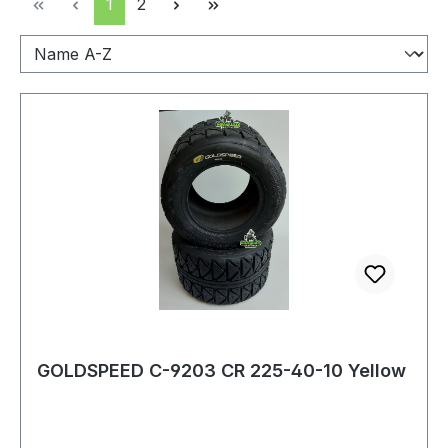
Seite
Seite
1
2
GOLDSPEED C-9203 CR 225-40-10 Yellow