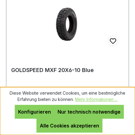
GOLDSPEED MXF 20X6-10 Blue
Diese Website verwendet Cookies, um eine bestmögliche
Erfahrung bieten zu können.
Mehr Informationen ...
Format: 20x6-10Härtegrad: Blue (Weich)idealer
Untergrund: Hartboden Achtung: Es handelt sich
Konfigurieren
Nur technisch notwendige
bei diesem Reifen um einen Rennsport-Artikel
Alle Cookies akzeptieren
ohne Straßenzulassung