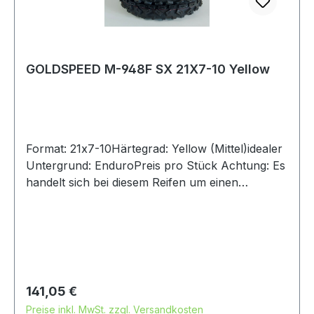
GOLDSPEED M-948F SX 21X7-10 Yellow
Format: 21x7-10Härtegrad: Yellow (Mittel)idealer
Untergrund: EnduroPreis pro Stück Achtung: Es
handelt sich bei diesem Reifen um einen
Rennsport-Artikel ohne Straßenzulassung
Regulärer Preis:
141,05 €
Preise inkl. MwSt. zzgl. Versandkosten