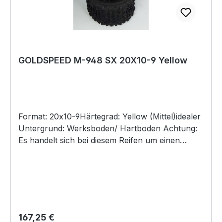
GOLDSPEED M-948 SX 20X10-9 Yellow
Format: 20x10-9Härtegrad: Yellow (Mittel)idealer
Untergrund: Werksboden/ Hartboden Achtung:
Es handelt sich bei diesem Reifen um einen
Rennsport-Artikel ohne Straßenzulassung
Regulärer Preis:
167,25 €