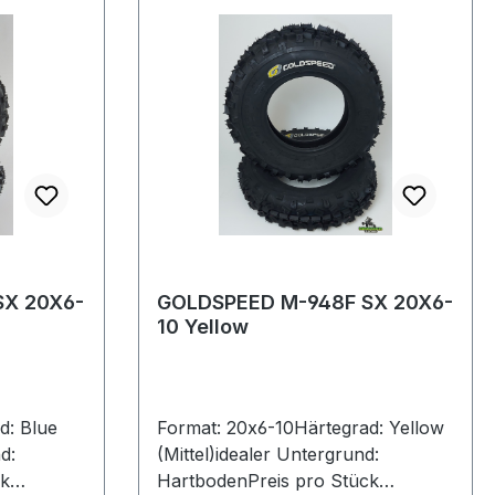
SX 20X6-
GOLDSPEED M-948F SX 20X6-
10 Yellow
d: Blue
Format: 20x6-10Härtegrad: Yellow
d:
(Mittel)idealer Untergrund:
ck
HartbodenPreis pro Stück