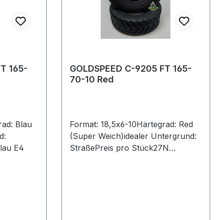
T 165-
GOLDSPEED C-9205 FT 165-
70-10 Red
rad: Blau
Format: 18,5x6-10Härtegrad: Red
d:
(Super Weich)idealer Untergrund:
lau E4
StraßePreis pro Stück27N
18.5X6.0-10 ROT E4