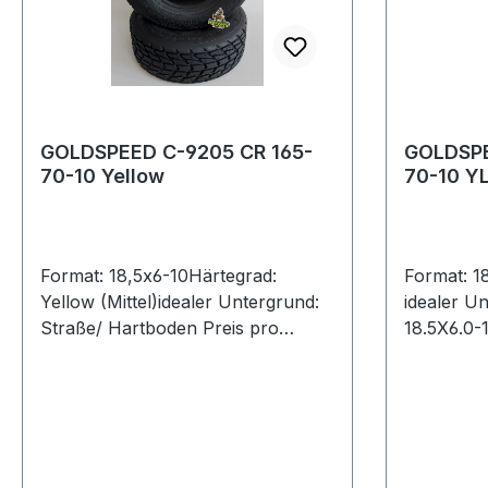
GOLDSPEED C-9205 CR 165-
GOLDSPE
70-10 Yellow
70-10 Y
Format: 18,5x6-10Härtegrad:
Format: 1
Yellow (Mittel)idealer Untergrund:
idealer U
Straße/ Hartboden Preis pro
18.5X6.0-
Stück27N 18.5X6-10 GELB E4