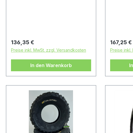
Achtung: Es handelt sich bei
Es handelt
diesem Reifen um einen
um einen 
Rennsport-Artikel ohne
Straßenz
Straßenzulassung
Regulärer Preis:
Regulärer
136,35 €
167,25 €
Preise inkl. MwSt. zzgl. Versandkosten
Preise inkl
In den Warenkorb
I