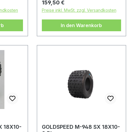
Regulärer Preis:
159,50 €
sandkosten
Preise inkl. MwSt. zzgl. Versandkosten
rb
In den Warenkorb
 18X10-
GOLDSPEED M-948 SX 18X10-