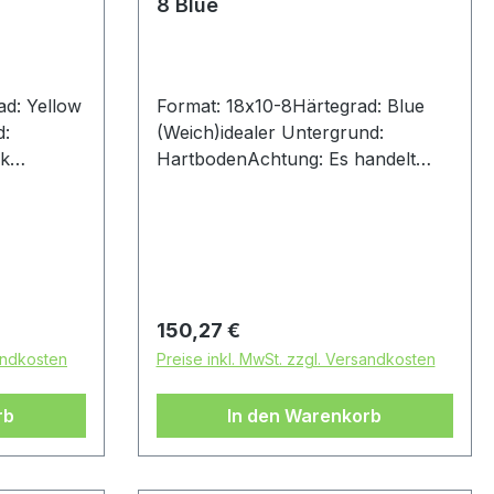
8 Blue
ad: Yellow
Format: 18x10-8Härtegrad: Blue
d:
(Weich)idealer Untergrund:
ck
HartbodenAchtung: Es handelt
bei
sich bei diesem Reifen um einen
Rennsport-Artikel ohne
Straßenzulassung
Regulärer Preis:
150,27 €
sandkosten
Preise inkl. MwSt. zzgl. Versandkosten
rb
In den Warenkorb