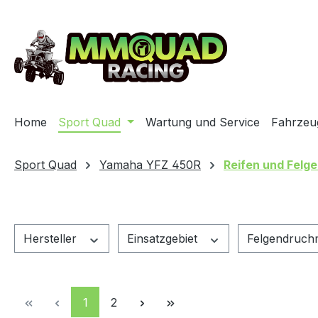
m Hauptinhalt springen
Zur Suche springen
Zur Hauptnavigation springen
Home
Sport Quad
Wartung und Service
Fahrzeu
Sport Quad
Yamaha YFZ 450R
Reifen und Felg
Hersteller
Einsatzgebiet
Felgendruc
Seite
Seite
1
2