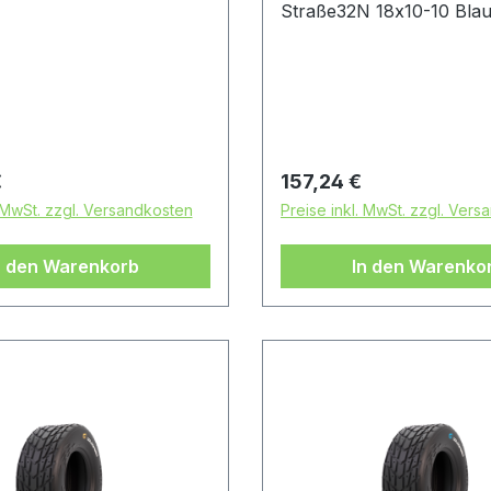
Straße32N 18x10-10 Bla
 Preis:
Regulärer Preis:
€
157,24 €
. MwSt. zzgl. Versandkosten
Preise inkl. MwSt. zzgl. Ver
n den Warenkorb
In den Warenko