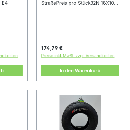
u E4
StraßePreis pro Stück32N 18X10-
10 ROT E4
Regulärer Preis:
174,79 €
sandkosten
Preise inkl. MwSt. zzgl. Versandkosten
rb
In den Warenkorb