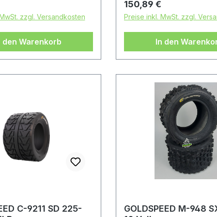
 Preis:
Regulärer Preis:
150,89 €
. MwSt. zzgl. Versandkosten
Preise inkl. MwSt. zzgl. Ver
n den Warenkorb
In den Warenko
ED C-9211 SD 225-
GOLDSPEED M-948 SX