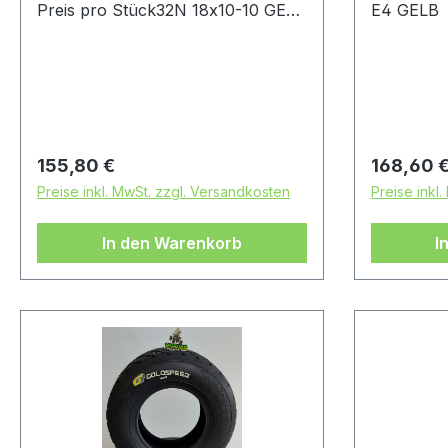
Preis pro Stück32N 18x10-10 GELB
E4 GELB
E4
Regulärer Preis:
Regulärer
155,80 €
168,60 
Preise inkl. MwSt. zzgl. Versandkosten
Preise inkl
In den Warenkorb
I