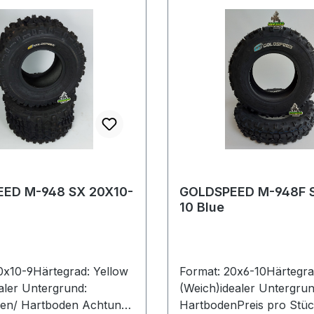
ED M-948 SX 20X10-
GOLDSPEED M-948F 
10 Blue
0x10-9Härtegrad: Yellow
Format: 20x6-10Härtegra
ealer Untergrund:
(Weich)idealer Untergrun
en/ Hartboden Achtung:
HartbodenPreis pro Stü