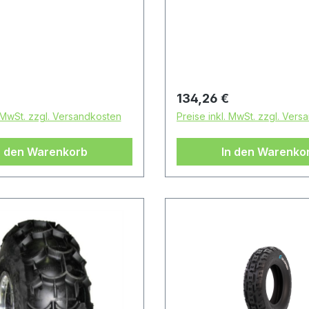
 sich bei diesem Reifen
Achtung: Es handelt sich 
Rennsport-Artikel ohne
diesem Reifen um einen
ulassung
Rennsport-Artikel ohne
Straßenzulassung
 Preis:
Regulärer Preis:
134,26 €
. MwSt. zzgl. Versandkosten
Preise inkl. MwSt. zzgl. Ver
n den Warenkorb
In den Warenko