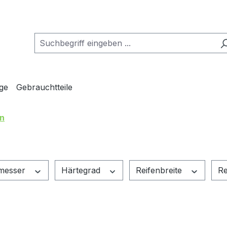
ge
Gebrauchtteile
en
hmesser
Härtegrad
Reifenbreite
Re