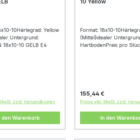
ELB
10 Yellow
8x10-10Härtegrad: Yellow
Format: 18x10-10Härtegr
ealer Untergrund:
(Mittel)idealer Untergrun
N 18x10-10 GELB E4
HartbodenPreis pro Stü
Achtung: Es handelt sich 
diesem Reifen um einen
Rennsport-Artikel ohne
Straßenzulassung
 Preis:
Regulärer Preis:
155,44 €
. MwSt. zzgl. Versandkosten
Preise inkl. MwSt. zzgl. Ver
n den Warenkorb
In den Warenko