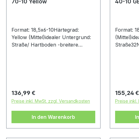
70-10 Yellow
40-10 G
Format: 18,5x6-10Härtegrad:
Format: 1
Yellow (Mittel)idealer Untergrund:
(Mittel)id
Straße/ Hartboden -breitere
Straße32
Kontaktfläche-Pannensicheres
Material (PPM)-Seitenwand mit
Nylon verstärkt
Regulärer Preis:
Regulärer
136,99 €
155,24 €
Preise inkl. MwSt. zzgl. Versandkosten
Preise inkl
In den Warenkorb
I