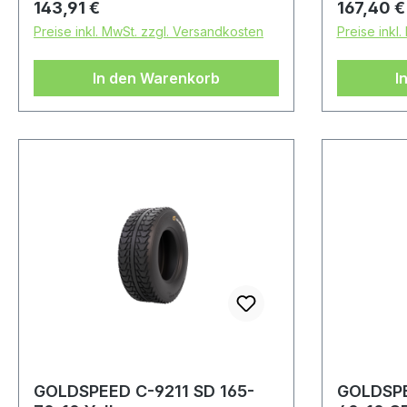
Regulärer Preis:
Regulärer
143,91 €
167,40 €
Preise inkl. MwSt. zzgl. Versandkosten
Preise inkl
In den Warenkorb
I
GOLDSPEED C-9211 SD 165-
GOLDSPE