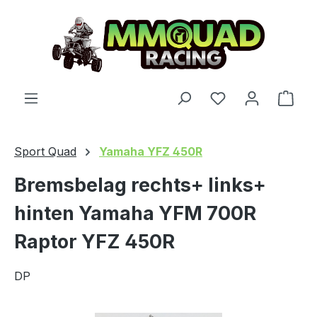
Zum Hauptinhalt springen
Du hast 0 Produ
Ware
Sport Quad
Yamaha YFZ 450R
Bremsbelag rechts+ links+
hinten Yamaha YFM 700R
Raptor YFZ 450R
DP