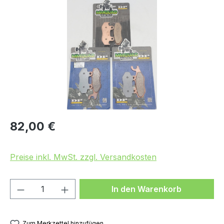
Bildergalerie überspringen
Regulärer Preis:
82,00 €
Preise inkl. MwSt. zzgl. Versandkosten
Produkt Anzahl: Gib den gewünschten We
In den Warenkorb
Zum Merkzettel hinzufügen