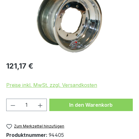
Regulärer Preis:
121,17 €
Preise inkl. MwSt. zzgl. Versandkosten
Produkt Anzahl: Gib den gewünschten We
In den Warenkorb
Zum Merkzettel hinzufügen
Produktnummer:
94405