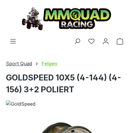
Zum Hauptinhalt springen
Du hast 0 Produ
Ware
Sport Quad
Felgen
GOLDSPEED 10X5 (4-144) (4-
156) 3+2 POLIERT
Bildergalerie überspringen