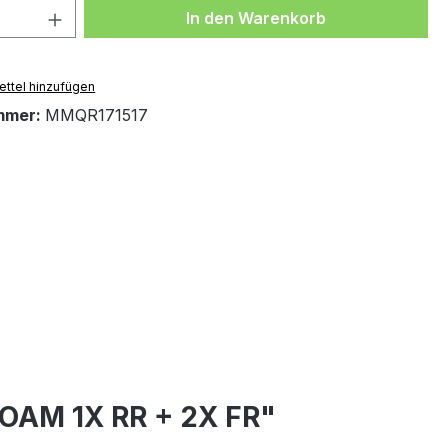
 Anzahl: Gib den gewünschten Wert ein 
In den Warenkorb
ttel hinzufügen
mmer:
MMQR171517
OAM 1X RR + 2X FR"