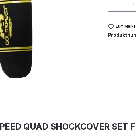
Produkt
Zum Merkze
Produktnu
SPEED QUAD SHOCKCOVER SET F