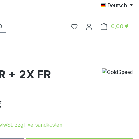
Deutsch
Du hast 0 Produkte auf 
0,00 €
Ware
 + 2X FR
eis:
€
. MwSt. zzgl. Versandkosten