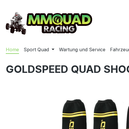
m Hauptinhalt springen
Zur Suche springen
Zur Hauptnavigation springen
Home
Sport Quad
Wartung und Service
Fahrzeu
GOLDSPEED QUAD SHOC
Bildergalerie überspringen