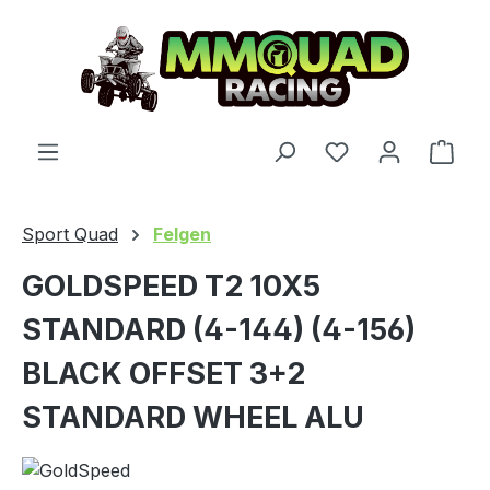
Zum Hauptinhalt springen
Du hast 0 Produ
Ware
Sport Quad
Felgen
GOLDSPEED T2 10X5
STANDARD (4-144) (4-156)
BLACK OFFSET 3+2
STANDARD WHEEL ALU