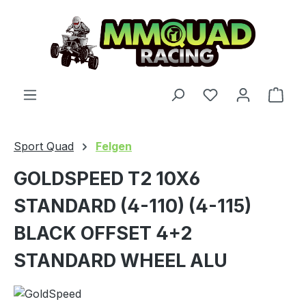
Zum Hauptinhalt springen
Du hast 0 Produ
Ware
Sport Quad
Felgen
GOLDSPEED T2 10X6
STANDARD (4-110) (4-115)
BLACK OFFSET 4+2
STANDARD WHEEL ALU