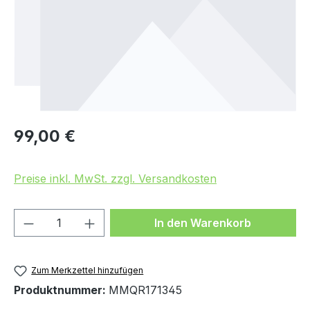
Regulärer Preis:
99,00 €
Preise inkl. MwSt. zzgl. Versandkosten
Produkt Anzahl: Gib den gewünschten We
In den Warenkorb
Zum Merkzettel hinzufügen
Produktnummer:
MMQR171345