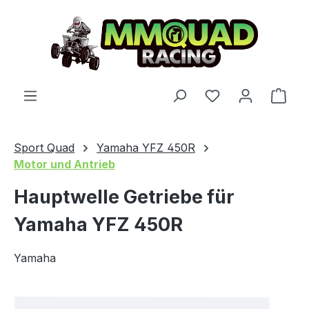
Zum Hauptinhalt springen
Du hast 0 Produ
Ware
Sport Quad
Yamaha YFZ 450R
Motor und Antrieb
Hauptwelle Getriebe für
Yamaha YFZ 450R
Yamaha
Bildergalerie überspringen