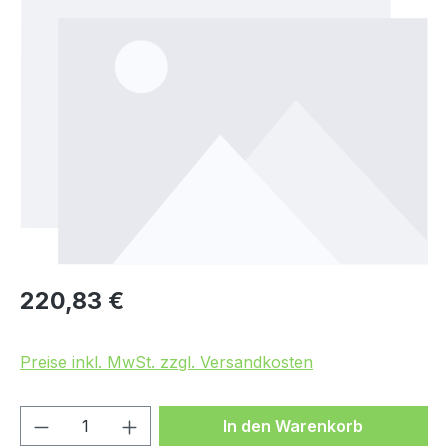
Regulärer Preis:
220,83 €
Preise inkl. MwSt. zzgl. Versandkosten
Produkt Anzahl: Gib den gewünschten We
In den Warenkorb