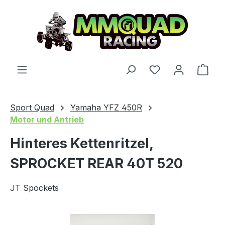
Zum Hauptinhalt springen
Du hast 0 Produ
Ware
Sport Quad
Yamaha YFZ 450R
Motor und Antrieb
Hinteres Kettenritzel,
SPROCKET REAR 40T 520
JT Spockets
Bildergalerie überspringen