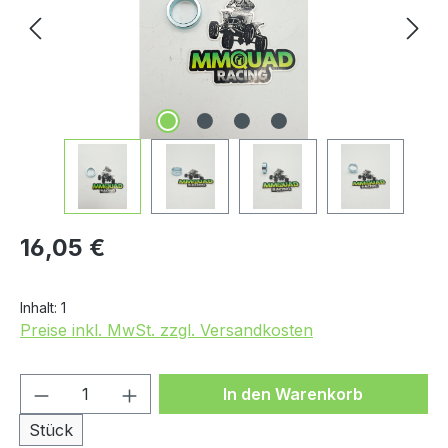
Regulärer Preis:
16,05 €
Inhalt:
1
Preise inkl. MwSt. zzgl. Versandkosten
Produkt Anzahl: Gib den gewünschten We
In den Warenkorb
Stück