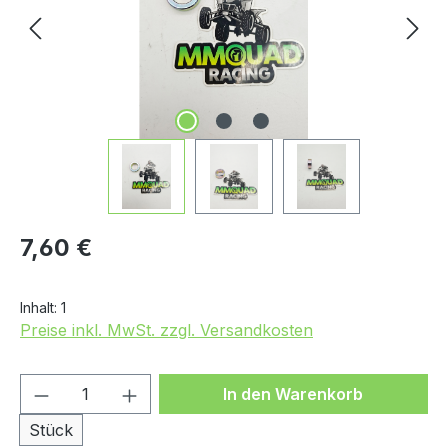
Regulärer Preis:
7,60 €
Inhalt:
1
Preise inkl. MwSt. zzgl. Versandkosten
Produkt Anzahl: Gib den gewünschten We
In den Warenkorb
Stück