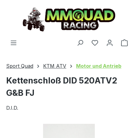
Zum Hauptinhalt springen
Du hast 0 Produ
Ware
Sport Quad
KTM ATV
Motor und Antrieb
Kettenschloß DID 520ATV2
G&B FJ
D.I.D.
Bildergalerie überspringen