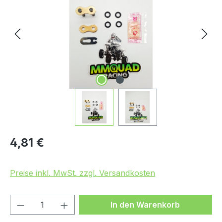
Regulärer Preis:
4,81 €
Preise inkl. MwSt. zzgl. Versandkosten
Produkt Anzahl: Gib den gewünschten We
In den Warenkorb