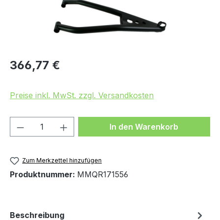
Regulärer Preis:
366,77 €
Preise inkl. MwSt. zzgl. Versandkosten
Produkt Anzahl: Gib den gewünschten We
In den Warenkorb
Zum Merkzettel hinzufügen
Produktnummer:
MMQR171556
Beschreibung