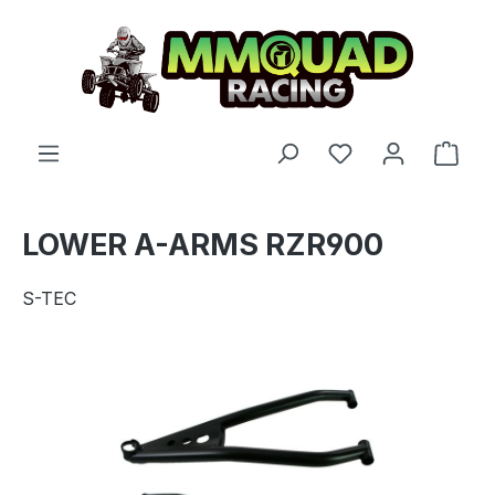
Zum Hauptinhalt springen
Du hast 0 Produ
Ware
LOWER A-ARMS RZR900
S-TEC
Bildergalerie überspringen