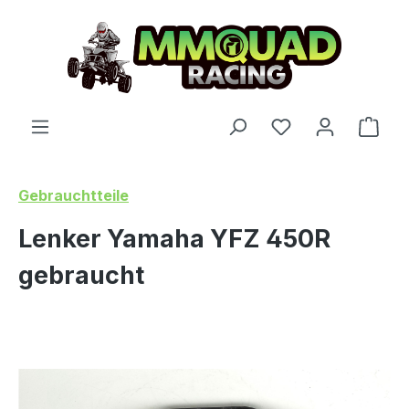
Zum Hauptinhalt springen
Du hast 0 Produ
Ware
Gebrauchtteile
Lenker Yamaha YFZ 450R
gebraucht
Bildergalerie überspringen