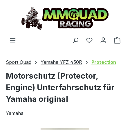
Zum Hauptinhalt springen
Du hast 0 Produ
Ware
Sport Quad
Yamaha YFZ 450R
Protection
Motorschutz (Protector,
Engine) Unterfahrschutz für
Yamaha original
Yamaha