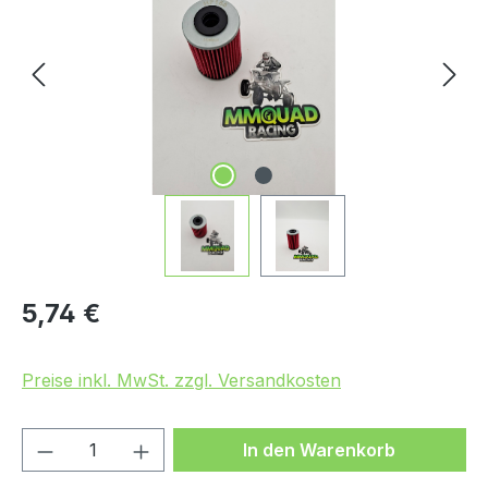
Regulärer Preis:
5,74 €
Preise inkl. MwSt. zzgl. Versandkosten
Produkt Anzahl: Gib den gewünschten We
In den Warenkorb