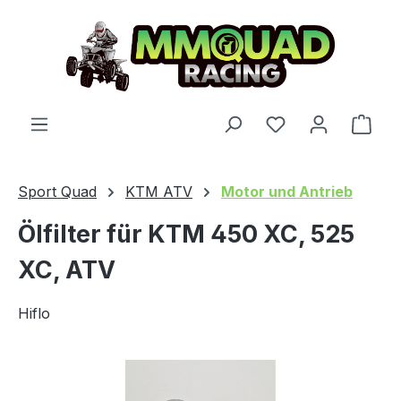
Zum Hauptinhalt springen
Du hast 0 Produ
Ware
Sport Quad
KTM ATV
Motor und Antrieb
Ölfilter für KTM 450 XC, 525
XC, ATV
Hiflo
Bildergalerie überspringen