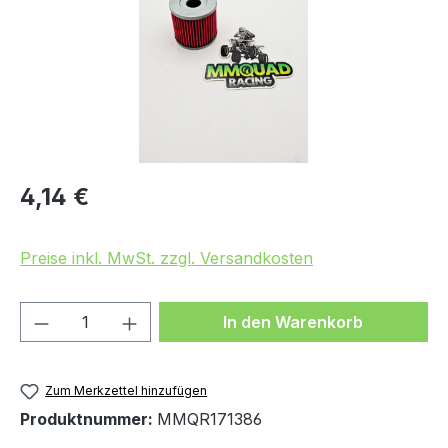
Regulärer Preis:
4,14 €
Preise inkl. MwSt. zzgl. Versandkosten
Produkt Anzahl: Gib den gewünschten We
In den Warenkorb
Zum Merkzettel hinzufügen
Produktnummer:
MMQR171386