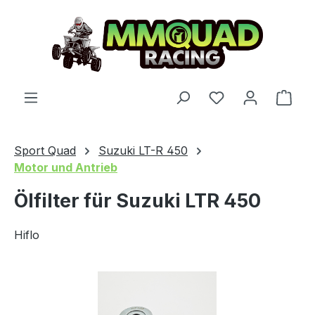
Zum Hauptinhalt springen
Du hast 0 Produ
Ware
Sport Quad
Suzuki LT-R 450
Motor und Antrieb
Ölfilter für Suzuki LTR 450
Hiflo
Bildergalerie überspringen