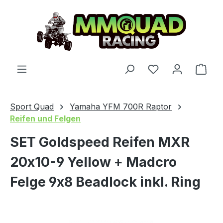
Zum Hauptinhalt springen
Du hast 0 Produ
Ware
Sport Quad
Yamaha YFM 700R Raptor
Reifen und Felgen
SET Goldspeed Reifen MXR
20x10-9 Yellow + Madcro
Felge 9x8 Beadlock inkl. Ring