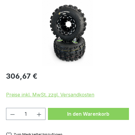
Bildergalerie überspringen
Regulärer Preis:
306,67 €
Preise inkl. MwSt. zzgl. Versandkosten
Produkt Anzahl: Gib den gewünschten We
In den Warenkorb
Zum Merkzettel hinzufügen