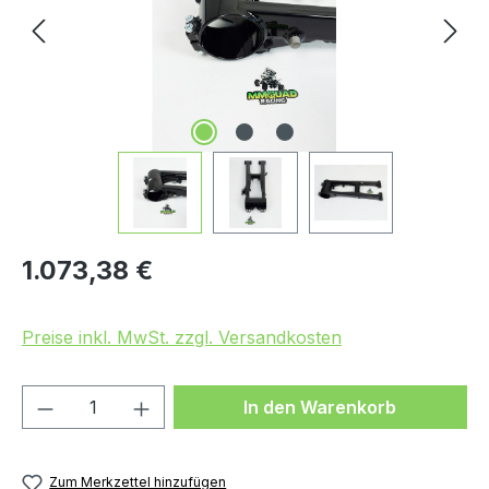
Regulärer Preis:
1.073,38 €
Preise inkl. MwSt. zzgl. Versandkosten
Produkt Anzahl: Gib den gewünschten We
In den Warenkorb
Zum Merkzettel hinzufügen