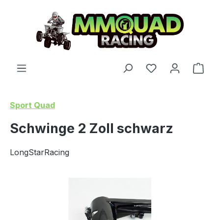
Zum Hauptinhalt springen
Du hast 0 Produ
Ware
Sport Quad
Schwinge 2 Zoll schwarz
LongStarRacing
Bildergalerie überspringen