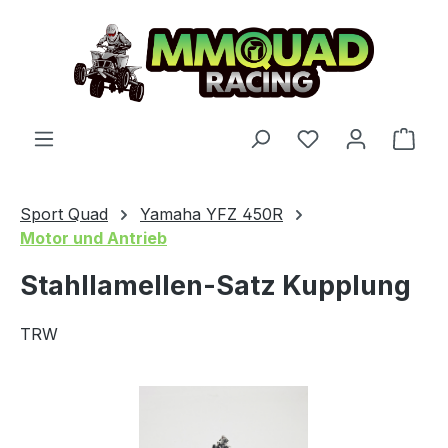
Zum Hauptinhalt springen
Du hast 0 Produ
Ware
Sport Quad
Yamaha YFZ 450R
Motor und Antrieb
Stahllamellen-Satz Kupplung
TRW
Bildergalerie überspringen