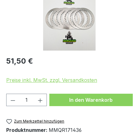
Regulärer Preis:
51,50 €
Preise inkl. MwSt. zzgl. Versandkosten
Produkt Anzahl: Gib den gewünschten We
In den Warenkorb
Zum Merkzettel hinzufügen
Produktnummer:
MMQR171436