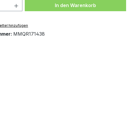
 Anzahl: Gib den gewünschten Wert ein 
In den Warenkorb
ttel hinzufügen
mmer:
MMQR171438