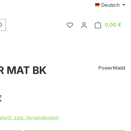
Deutsch
Du hast 0 Produkte auf 
0,00 €
Ware
AR MAT BK
PowerMadd
eis:
€
. MwSt. zzgl. Versandkosten