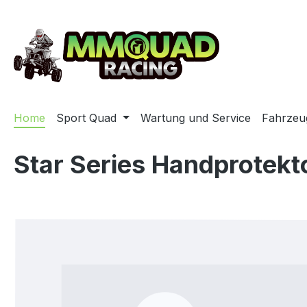
m Hauptinhalt springen
Zur Suche springen
Zur Hauptnavigation springen
Home
Sport Quad
Wartung und Service
Fahrzeu
Star Series Handprote
Bildergalerie überspringen