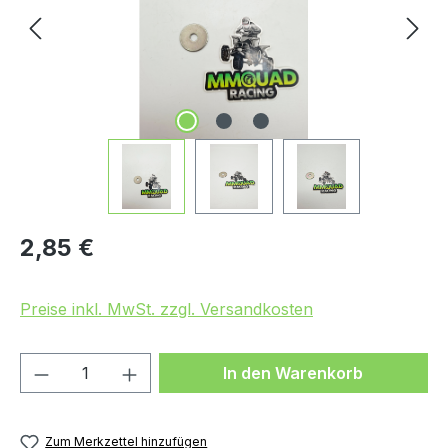
Regulärer Preis:
2,85 €
Preise inkl. MwSt. zzgl. Versandkosten
Produkt Anzahl: Gib den gewünschten We
In den Warenkorb
Zum Merkzettel hinzufügen