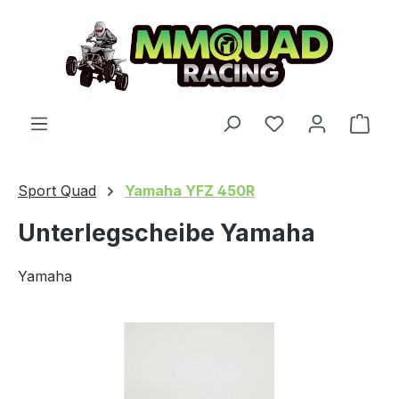
Zum Hauptinhalt springen
Du hast 0 Produ
Ware
Sport Quad
Yamaha YFZ 450R
Unterlegscheibe Yamaha
Yamaha
Bildergalerie überspringen