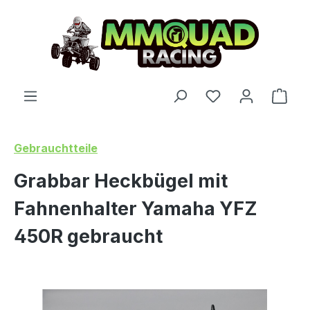
Skip to main content
You have 0 wishl
Shop
Gebrauchtteile
Grabbar Heckbügel mit
Fahnenhalter Yamaha YFZ
450R gebraucht
Skip image gallery