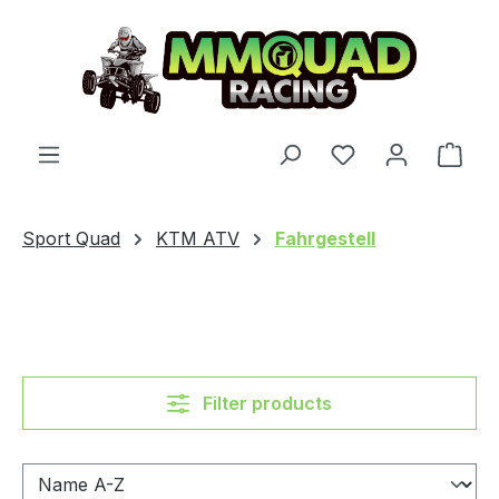
Skip to main content
You have 0 wishl
Shop
Sport Quad
KTM ATV
Fahrgestell
Filter products