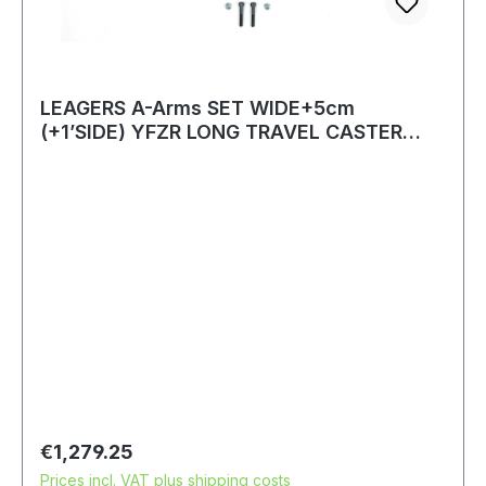
LEAGERS A-Arms SET WIDE+5cm
(+1’SIDE) YFZR LONG TRAVEL CASTER
TOP+1
Regular price:
€1,279.25
Prices incl. VAT plus shipping costs