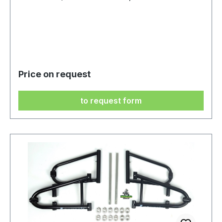
bauartverwandten Hochleistungs-Rennquads
konzipiert: [1, 2]KTM SX-Modelle: KTM 450 SX
ATV / KTM 505 SX ATVKTM XC-Modelle: KTM
450 XC ATV / KTM 525 XC ATV Polaris Outlaw-
Modelle: Polaris Outlaw 450 MXR / Polaris
Outlaw 525 S & IRS
Price on request
to request form