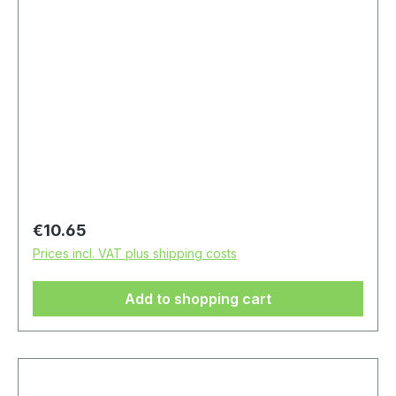
Regular price:
€10.65
Prices incl. VAT plus shipping costs
Add to shopping cart