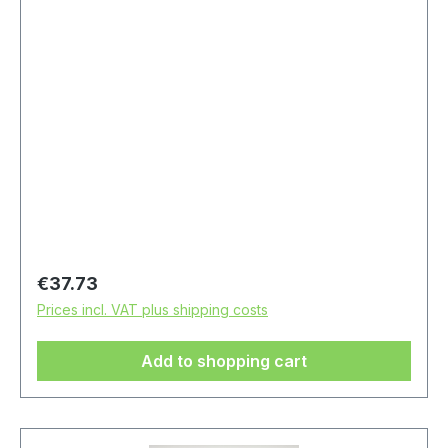
Regular price:
€37.73
Prices incl. VAT plus shipping costs
Add to shopping cart