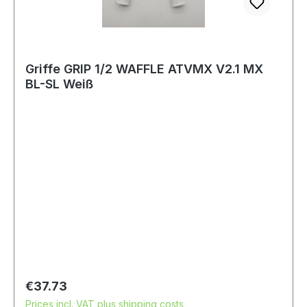
Griffe GRIP 1/2 WAFFLE ATVMX V2.1 MX
BL-SL Weiß
Regular price:
€37.73
Prices incl. VAT plus shipping costs