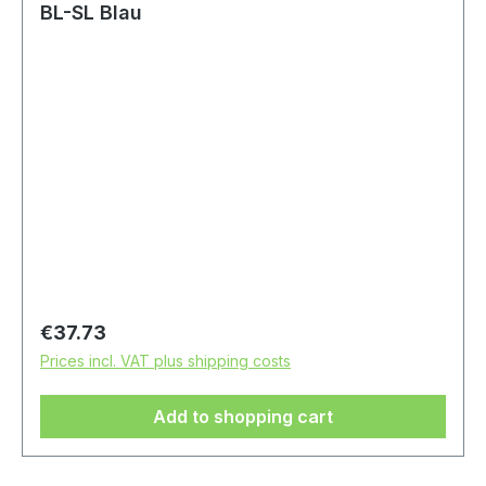
BL-SL Blau
Regular price:
€37.73
Prices incl. VAT plus shipping costs
Add to shopping cart