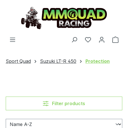
Skip to main content
You have 0 wishl
Shop
Sport Quad
Suzuki LT-R 450
Protection
Filter products