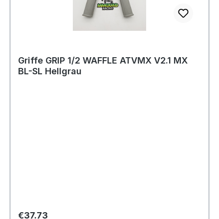
Griffe GRIP 1/2 WAFFLE ATVMX V2.1 MX
BL-SL Hellgrau
Regular price:
€37.73