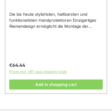
Die bis heute stylishsten, haltbarsten und
funktionellsten Handprotektoren Einzigartiges
Riemendesign ermöglicht die Montage der
Halterung hinter Hauptbremszylindern sowie
über oder unter Brems- und Kupplungshebeln
Satz besteht aus Aluminiumhaltern, gehärteten
Stahlbändern und Edelstahlbefestigungsteilen
Halterungen und Handprotektoren sind separat
zu bestellen Montagesatz passend für Sentinel
Regular price:
€64.44
und Fuzion Handprotektoren. Kann einen
Prices incl. VAT plus shipping costs
Feststellbremsadapter (0615-0047) erfordern.
Add to shopping cart