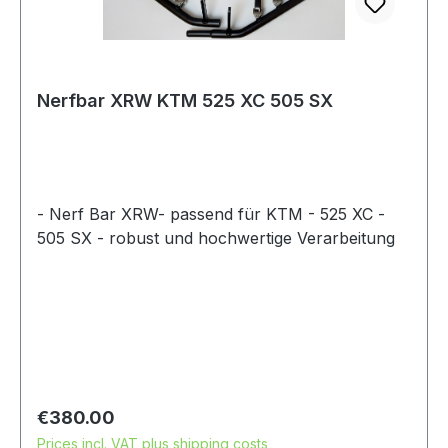
Nerfbar XRW KTM 525 XC 505 SX
- Nerf Bar XRW- passend für KTM - 525 XC -
505 SX - robust und hochwertige Verarbeitung
Regular price:
€380.00
Prices incl. VAT plus shipping costs