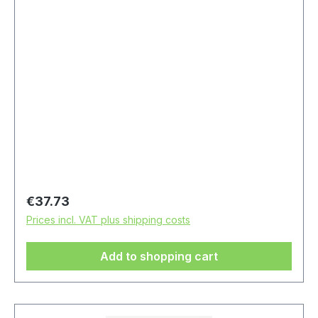
Regular price:
€37.73
Prices incl. VAT plus shipping costs
Add to shopping cart