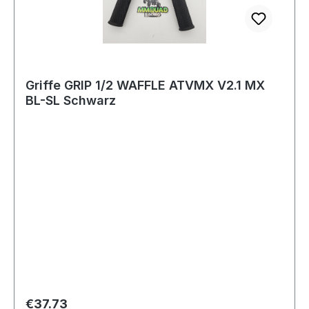
Griffe GRIP 1/2 WAFFLE ATVMX V2.1 MX
BL-SL Schwarz
Regular price:
€37.73