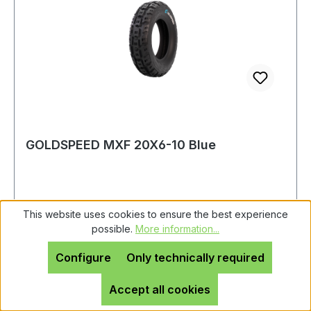
GOLDSPEED MXF 20X6-10 Blue
This website uses cookies to ensure the best experience
Format: 20x6-10Härtegrad: Blue (Weich)idealer
possible.
More information...
Untergrund: Hartboden Achtung: Es handelt sich
bei diesem Reifen um einen Rennsport-Artikel
Configure
Only technically required
ohne Straßenzulassung
Accept all cookies