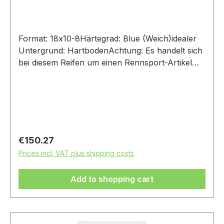
Format: 18x10-8Härtegrad: Blue (Weich)idealer
Untergrund: HartbodenAchtung: Es handelt sich
bei diesem Reifen um einen Rennsport-Artikel
ohne Straßenzulassung
Regular price:
€150.27
Prices incl. VAT plus shipping costs
Add to shopping cart