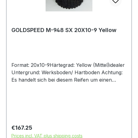
GOLDSPEED M-948 SX 20X10-9 Yellow
Format: 20x10-9Härtegrad: Yellow (Mittel)idealer
Untergrund: Werksboden/ Hartboden Achtung:
Es handelt sich bei diesem Reifen um einen
Rennsport-Artikel ohne Straßenzulassung
Regular price:
€167.25
Prices incl. VAT plus shipping costs