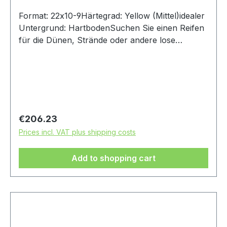
Format: 22x10-9Härtegrad: Yellow (Mittel)idealer
Untergrund: HartbodenSuchen Sie einen Reifen
für die Dünen, Strände oder andere lose
Oberflächen? Dann ist dies der Reifen für Sie!
Das Profil des Reifens kann in beide Richtungen
montiert werden, was dem Reifen
unterschiedliche Eigenschaften verleiht.Achtung:
Es handelt sich bei diesem Reifen um einen
Rennsport-Artikel ohne Straßenzulassung
Regular price:
€206.23
Prices incl. VAT plus shipping costs
Add to shopping cart