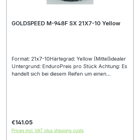
GOLDSPEED M-948F SX 21X7-10 Yellow
Format: 21x7-10Härtegrad: Yellow (Mittel)idealer
Untergrund: EnduroPreis pro Stück Achtung: Es
handelt sich bei diesem Reifen um einen
Rennsport-Artikel ohne Straßenzulassung
Regular price:
€141.05
Prices incl. VAT plus shipping costs