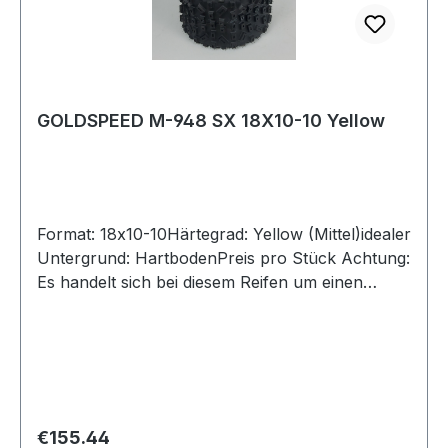
GOLDSPEED M-948 SX 18X10-10 Yellow
Format: 18x10-10Härtegrad: Yellow (Mittel)idealer
Untergrund: HartbodenPreis pro Stück Achtung:
Es handelt sich bei diesem Reifen um einen
Rennsport-Artikel ohne Straßenzulassung
Regular price:
€155.44