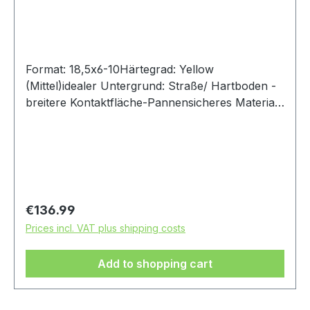
Format: 18,5x6-10Härtegrad: Yellow
(Mittel)idealer Untergrund: Straße/ Hartboden -
breitere Kontaktfläche-Pannensicheres Material
(PPM)-Seitenwand mit Nylon verstärkt
Regular price:
€136.99
Prices incl. VAT plus shipping costs
Add to shopping cart