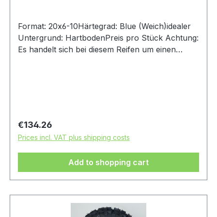
Format: 20x6-10Härtegrad: Blue (Weich)idealer
Untergrund: HartbodenPreis pro Stück Achtung:
Es handelt sich bei diesem Reifen um einen
Rennsport-Artikel ohne Straßenzulassung
Regular price:
€134.26
Prices incl. VAT plus shipping costs
Add to shopping cart