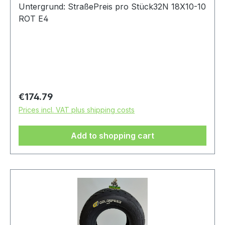
Untergrund: StraßePreis pro Stück32N 18X10-10
ROT E4
Regular price:
€174.79
Prices incl. VAT plus shipping costs
Add to shopping cart