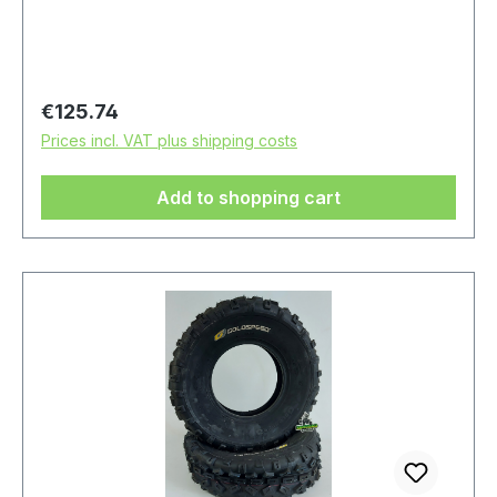
Regular price:
€125.74
Prices incl. VAT plus shipping costs
Add to shopping cart