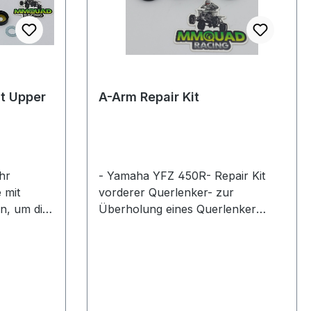
t Upper
A-Arm Repair Kit
hr
- Yamaha YFZ 450R- Repair Kit
 mit
vorderer Querlenker- zur
n, um die
Überholung eines Querlenker
enthält
Gelenks erforderlich
 und
erfekte