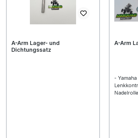
A-Arm Lager- und
A-Arm La
Dichtungssatz
- Yamaha
Lenkkontro
Nadelroll
Reibung z
Lager, Bo
Dichtung
Spezifikat
Passform