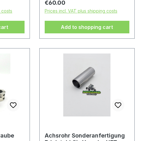
Regular price:
€60.00
g costs
Prices incl. VAT plus shipping costs
cart
Add to shopping cart
raube
Achsrohr Sonderanfertigung