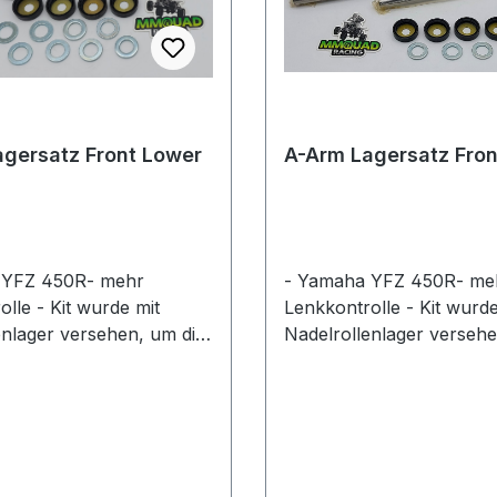
gersatz Front Lower
A-Arm Lagersatz Fron
 YFZ 450R- mehr
- Yamaha YFZ 450R- me
lle - Kit wurde mit
Lenkkontrolle - Kit wurde
enlager versehen, um die
Nadelrollenlager versehe
u reduzieren - enthält
Reibung zu reduzieren - 
lzen, Flansche und
Lager, Bolzen, Flansche
en nach OEM-
Dichtungen nach OEM-
ionen für die perfekte
Spezifikationen für die p
Passform