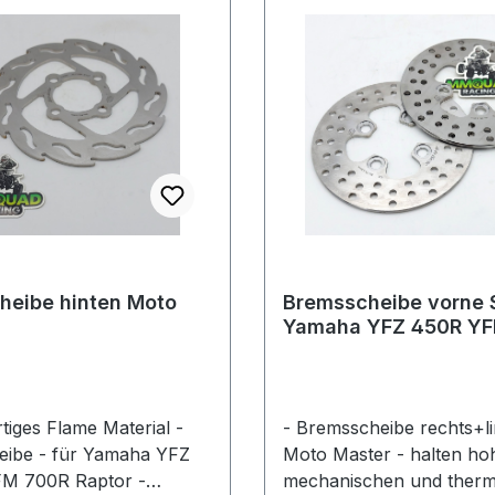
heibe hinten Moto
Bremsscheibe vorne S
Yamaha YFZ 450R YF
YFM 700R
tiges Flame Material -
- Bremsscheibe rechts+li
ibe - für Yamaha YFZ
Moto Master - halten ho
FM 700R Raptor -
mechanischen und therm