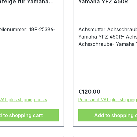
nfelge für Yamaha
Yamaha YFZ 450R
R
lteilenummer: 18P-25386-
Achsmutter Achsschrau
Yamaha YFZ 450R- Achs
Achsschraube- Yamaha
450R- handgefertigt - zu
Sicherung durch Klemms
perfekt auch bei der Nu
Schrägrollenlager
rice:
Regular price:
€120.00
 VAT plus shipping costs
Prices incl. VAT plus shippin
 to shopping cart
Add to shopping 