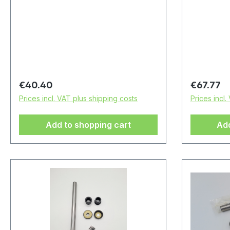
Regular price:
Regular p
€40.40
€67.77
Prices incl. VAT plus shipping costs
Prices incl.
Add to shopping cart
Add