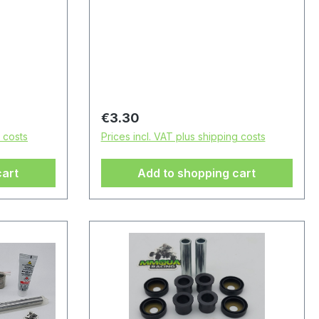
Regular price:
€3.30
g costs
Prices incl. VAT plus shipping costs
cart
Add to shopping cart