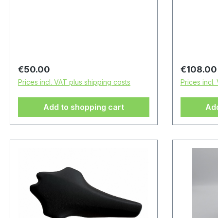
Bremsbelag rechts + links
verbesser
Flame-Des
Wärmeable
Reinigung
gleichmäß
Bremsbel
Regular price:
Regular p
€50.00
€108.00
gesamten R
Prices incl. VAT plus shipping costs
Prices incl.
Bremswir
mit allen
Add to shopping cart
Add
- hintere