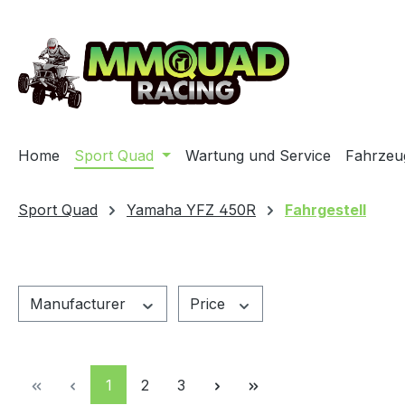
ip to main content
Skip to search
Skip to main navigation
Home
Sport Quad
Wartung und Service
Fahrzeu
Sport Quad
Yamaha YFZ 450R
Fahrgestell
Manufacturer
Price
Page
Page
Page
1
2
3