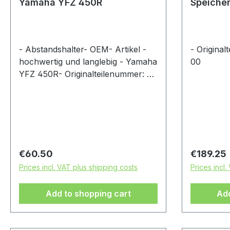
Yamaha YFZ 450R
Speiche
YFZ 450
- Abstandshalter- OEM- Artikel -
- Origina
hochwertig und langlebig - Yamaha
00
YFZ 450R- Originalteilenummer:
5TG-25317-01
Regular price:
Regular p
€60.50
€189.25
Prices incl. VAT plus shipping costs
Prices incl.
Add to shopping cart
Add