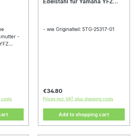
Edelstahl für Yamaha YFZ
450R
be
- wie Originalteil: 5TG-25317-01
mutter -
 YFZ
sätzliche
chraube -
tzung von
Regular price:
€34.80
g costs
Prices incl. VAT plus shipping costs
cart
Add to shopping cart