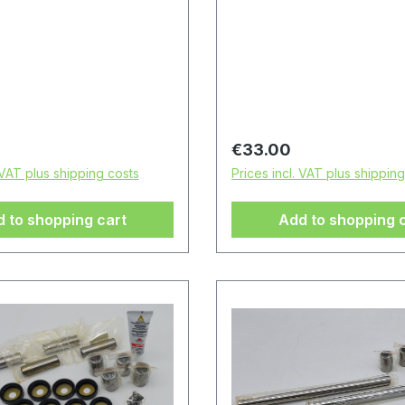
rice:
Regular price:
€33.00
 VAT plus shipping costs
Prices incl. VAT plus shippin
 to shopping cart
Add to shopping 