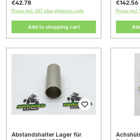
Regular price:
Regular p
€42.78
€142.56
Prices incl. VAT plus shipping costs
Prices incl.
Add to shopping cart
Add
Abstandshalter Lager für
Achshül