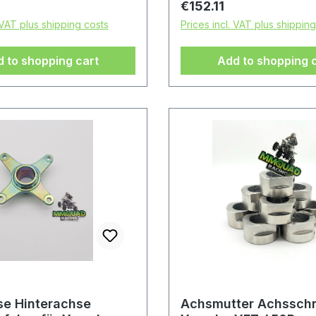
rice:
Regular price:
€152.11
 VAT plus shipping costs
Prices incl. VAT plus shippin
 to shopping cart
Add to shopping 
se Hinterachse
Achsmutter Achssch