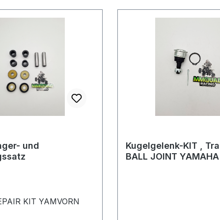
ager- und
Kugelgelenk-KIT , Tr
gssatz
BALL JOINT YAMAHA
EPAIR KIT YAMVORN