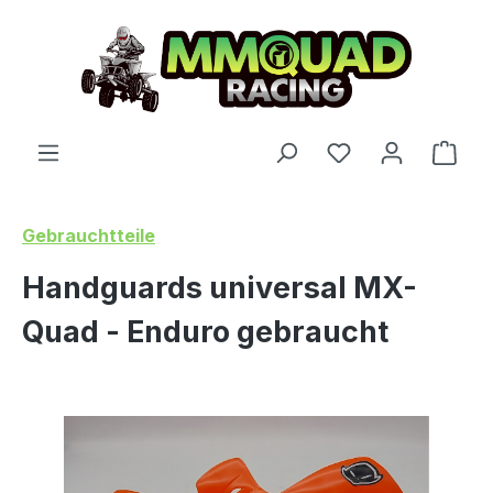
Skip to main content
You have 0 wishl
Shop
Gebrauchtteile
Handguards universal MX-
Quad - Enduro gebraucht
Skip image gallery