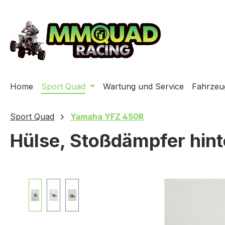
ip to main content
Skip to search
Skip to main navigation
Home
Sport Quad
Wartung und Service
Fahrzeu
Sport Quad
Yamaha YFZ 450R
Hülse, Stoßdämpfer hin
Skip image gallery