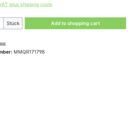
 VAT plus shipping costs
Quantity: Enter the desired amount or 
Stück
Add to shopping cart
list
mber:
MMQR171798