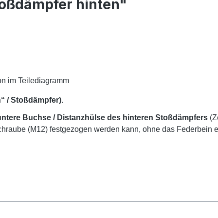
toßdämpfer hinten"
on im Teilediagramm
“ / Stoßdämpfer)
.
untere Buchse / Distanzhülse des hinteren Stoßdämpfers
(Z
schraube (M12) festgezogen werden kann, ohne das Federbein