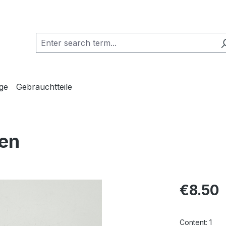
ge
Gebrauchtteile
ten
Regular pric
€8.50
Content:
1