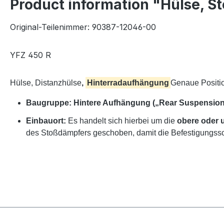
Product information "Hülse, S
Original-Teilenimmer: 90387-12046-00
YFZ 450 R
Hülse, Distanzhülse
,
Hinterradaufhängung
Genaue Positi
Baugruppe:
Hintere Aufhängung („Rear Suspension
Einbauort:
Es handelt sich hierbei um die
obere oder 
des Stoßdämpfers geschoben, damit die Befestigungs