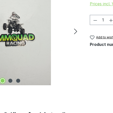
Prices incl.
Product 
Add to wish
Product nu