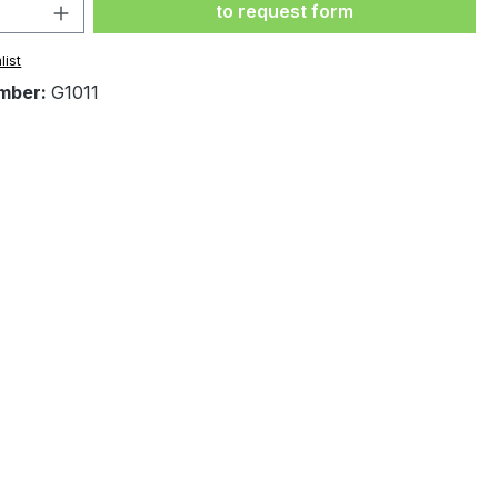
Product Quantity: Enter the desi
to request form
list
mber:
G1011