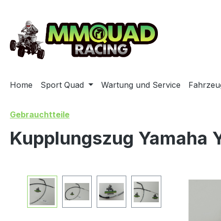
ip to main content
Skip to search
Skip to main navigation
Home
Sport Quad
Wartung und Service
Fahrzeu
Gebrauchtteile
Kupplungszug Yamaha 
Skip image gallery