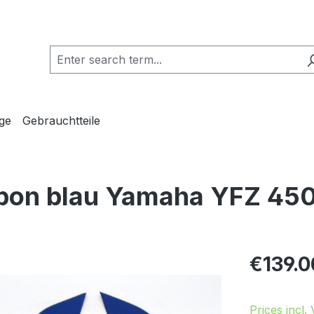
ge
Gebrauchtteile
bon blau Yamaha YFZ 45
Regular pric
€139.0
Prices incl.