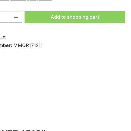
Quantity: Enter the desired amount or 
Add to shopping cart
list
mber:
MMQR171211