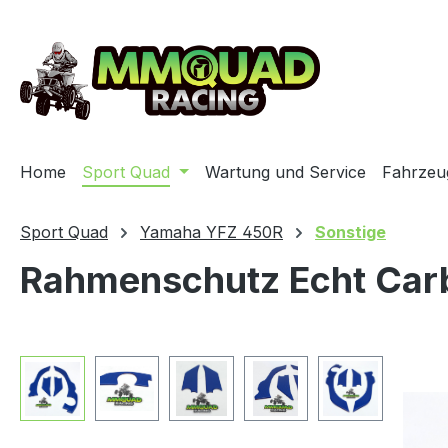
ip to main content
Skip to search
Skip to main navigation
Home
Sport Quad
Wartung und Service
Fahrzeu
Sport Quad
Yamaha YFZ 450R
Sonstige
Rahmenschutz Echt Car
Skip image gallery