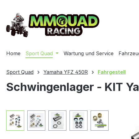
ip to main content
Skip to search
Skip to main navigation
Home
Sport Quad
Wartung und Service
Fahrzeu
Sport Quad
Yamaha YFZ 450R
Fahrgestell
Schwingenlager - KIT 
Skip image gallery