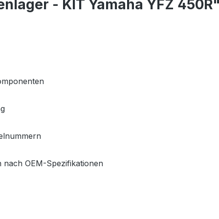
enlager - KIT Yamaha YFZ 450R
komponenten
ng
ikelnummern
en nach OEM-Spezifikationen