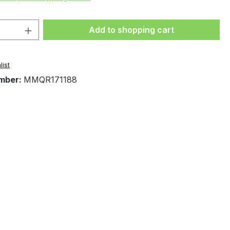
Quantity: Enter the desired amount or 
Add to shopping cart
list
mber:
MMQR171188