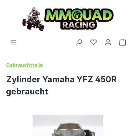
Skip to main content
You have 0 wishl
Shop
Gebrauchtteile
Zylinder Yamaha YFZ 450R
gebraucht
Skip image gallery